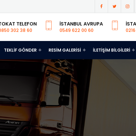
TOKAT TELEFON
İSTANBUL AVRUPA
İST
0850 302 38 60
0549 622 00 60
0216
TEKLIF GÖNDER
RESIM GALERISI
İLETIŞIM BILGILERI