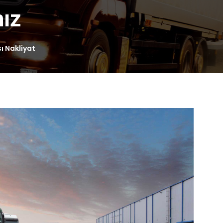
mız
ı Nakliyat