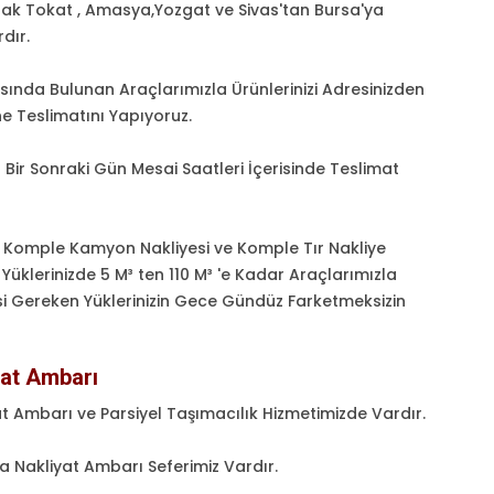
ak Tokat , Amasya,Yozgat ve Sivas'tan Bursa'ya
dır.
sında Bulunan Araçlarımızla Ürünlerinizi Adresinizden
ne Teslimatını Yapıyoruz.
 Bir Sonraki Gün Mesai Saatleri İçerisinde Teslimat
a Komple Kamyon Nakliyesi ve Komple Tır Nakliye
 Yüklerinizde 5 M³ ten 110 M³ 'e Kadar Araçlarımızla
mesi Gereken Yüklerinizin Gece Gündüz Farketmeksizin
yat Ambarı
t Ambarı ve Parsiyel Taşımacılık Hizmetimizde Vardır.
Nakliyat Ambarı Seferimiz Vardır.