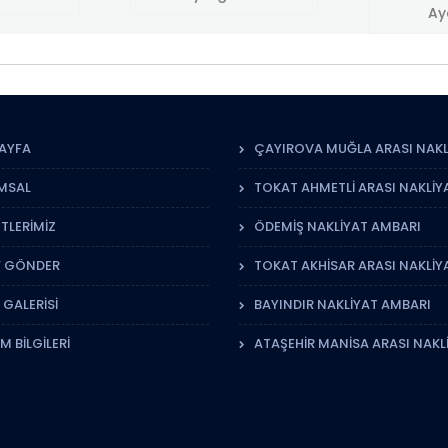
AYFA
ÇAYIROVA MUĞLA ARASI NAKL
MSAL
TOKAT AHMETLI ARASI NAKLIY
TLERIMIZ
ÖDEMIŞ NAKLIYAT AMBARI
F GÖNDER
TOKAT AKHISAR ARASI NAKLIY
 GALERISI
BAYINDIR NAKLIYAT AMBARI
IM BILGILERI
ATAŞEHIR MANISA ARASI NAKL