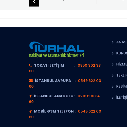
ANAS
KURU
HIZME
TOKAT İLETIŞIM :
0850 302 38
60
TEKLI
İSTANBUL AVRUPA :
0549 622 00
60
RESIM
İSTANBUL ANADOLU :
0216 606 34
İLETIŞ
60
MOBIL GSM TELEFON :
0549 622 00
60