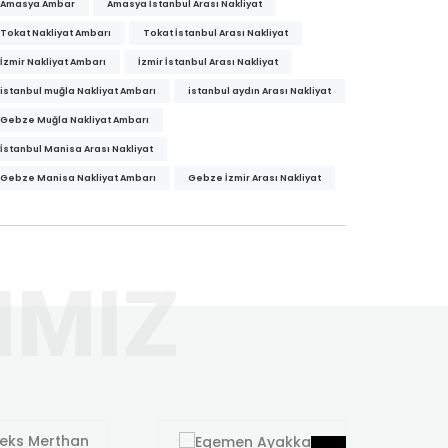
Amasya Ambar
Amasya İstanbul Arası Nakliyat
Tokat Nakliyat Ambarı
Tokat İstanbul Arası Nakliyat
İzmir Nakliyat Ambarı
İzmir İstanbul Arası Nakliyat
istanbul muğla Nakliyat Ambarı
istanbul aydın Arası Nakliyat
Gebze Muğla Nakliyat Ambarı
İstanbul Manisa Arası Nakliyat
Gebze Manisa Nakliyat Ambarı
Gebze İzmir Arası Nakliyat